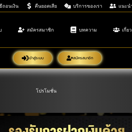
ิธีถอนเงิน
คืนยอดเสีย
บริการของเรา
แนะนำ
บ
สมัครสมาชิก
บทความ
เกี่ย
เข้าสู่ระบบ
สมัครสมาชิก
โปรโมชั่น