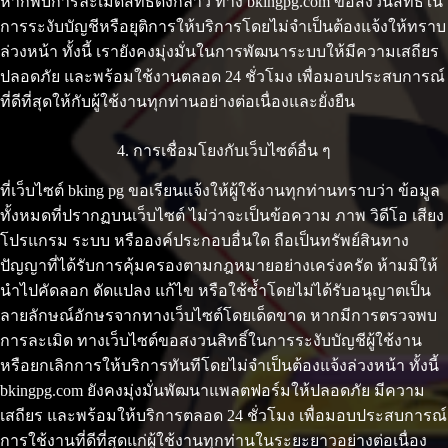
หากพบการละเมิดสิทธิ์ดังกล่าว ทาง bkingpg.com ขอสงวนสิทธิ์ใน
การระงับบัญชีหรือยุติการให้บริการโดยไม่จำเป็นต้องแจ้งให้ทราบ
ล่วงหน้า ทั้งนี้ เรายังคงมุ่งมั่นในการพัฒนาระบบให้มีความเสถียร
ปลอดภัย และพร้อมใช้งานตลอด 24 ชั่วโมง เพื่อมอบประสบการณ์
ที่ดีที่สุดให้กับผู้ใช้งานทุกท่านอย่างต่อเนื่องและยั่งยืน
4. การเชื่อมโยงกับเว็บไซต์อื่น ๆ
ที่เว็บไซต์ bking pg ขอเรียนแจ้งให้ผู้ใช้งานทุกท่านทราบว่า ข้อมูล
ทั้งหมดที่ปรากฏบนเว็บไซต์ ไม่ว่าจะเป็นข้อความ ภาพ วิดีโอ เสียง
โปรแกรม ระบบ หรือองค์ประกอบอื่นใด ถือเป็นทรัพย์สินทาง
ปัญญาที่ได้รับการคุ้มครองตามกฎหมายอย่างเคร่งครัด ห้ามมิให้
นำไปคัดลอก ดัดแปลง แก้ไข หรือใช้ซ้ำโดยไม่ได้รับอนุญาตเป็น
ลายลักษณ์อักษรจากทางเว็บไซต์โดยเด็ดขาด หากมีการตรวจพบ
การละเมิด ทางเว็บไซต์ขอสงวนสิทธิ์ในการระงับบัญชีผู้ใช้งาน
หรือยกเลิกการให้บริการทันทีโดยไม่จำเป็นต้องแจ้งล่วงหน้า ทั้งนี้
bkingpg.com ยังคงมุ่งมั่นพัฒนาแพลตฟอร์มให้ปลอดภัย มีความ
เสถียร และพร้อมให้บริการตลอด 24 ชั่วโมง เพื่อมอบประสบการณ์
การใช้งานที่ดีที่สุดแก่ผู้ใช้งานทุกท่านในระยะยาวอย่างต่อเนื่อง