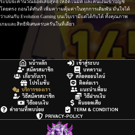
ระบบจะคำนวณยอดเสียสุทธิให้อัตโนมัติ และคืนเงินเข้าบัญชี
โดยตรง ถอนได้ทันที เพิ่มความคุ้มค่าในทุกการเดิมพัน มั่นใจได้
ว่าเล่นกับ Evolution Gaming บนเว็บเรามีแต่ได้กับได้ ทั้งคุณภาพ
เกมและสิทธิพิเศษครบครันในที่เดียว
หน้าหลัก
เข้าสู่ระบบ
สมัครสมาชิก
บทความ
เกี่ยวกับเรา
สล็อตออนไลน์
โปรโมชั่น
ติดต่อเรา
บริการของเรา
แนะนำเพื่อน
วิธีสมัครสมาชิก
วิธีฝากเงิน
วิธีถอนเงิน
คืนยอดเสีย
คำถามที่พบบ่อย
TERM & CONDITION
PRIVACY-POLICY